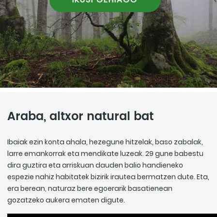
Araba, altxor natural bat
Ibaiak ezin konta ahala, hezegune hitzelak, baso zabalak,
larre emankorrak eta mendikate luzeak. 29 gune babestu
dira guztira eta arriskuan dauden balio handieneko
espezie nahiz habitatek bizirik irautea bermatzen dute. Eta,
era berean, naturaz bere egoerarik basatienean
gozatzeko aukera ematen digute.