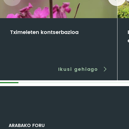
Tximeleten kontserbazioa
Ikusi gehiago
ARABAKO FORU