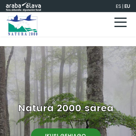
Eduki nagusira joan
ES
|
EU
Natura 2000 sarea
IKUSI GEHIAGO