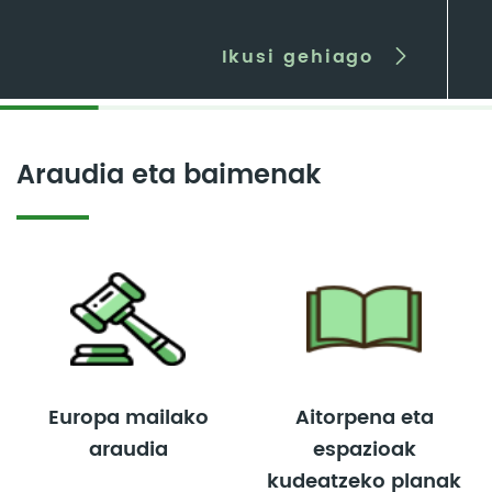
Ikusi gehiago
Araudia eta baimenak
Europa mailako
Aitorpena eta
araudia
espazioak
kudeatzeko planak