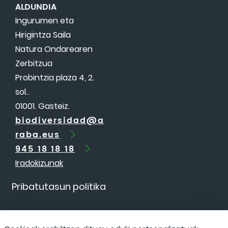
ALDUNDIA
Ingurumen eta
Hirigintza Saila
Natura Ondarearen
Zerbitzua
Probintzia plaza 4, 2.
sol..
01001. Gasteiz.
biodiversidad@a
raba.eus
945 18 18 18
Iradokizunak
Pribatutasun politika
Irisgarritasuna