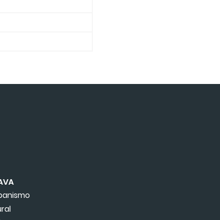
AVA
rbanismo
ral