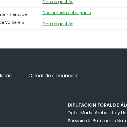
Plan de gestión
Declaración del espacio
rón- Sierra de
de Valderejo
Plan de gestión
lidad
Canal de denuncias
DIPUTACIÓN FORAL DE ÁL
Dpto. Medio Ambiente y U
Servicio de Patrimonio Natu