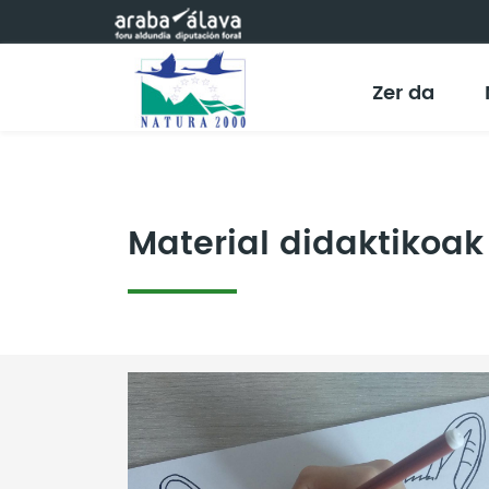
Eduki nagusira joan
Zer da
Material didaktikoak