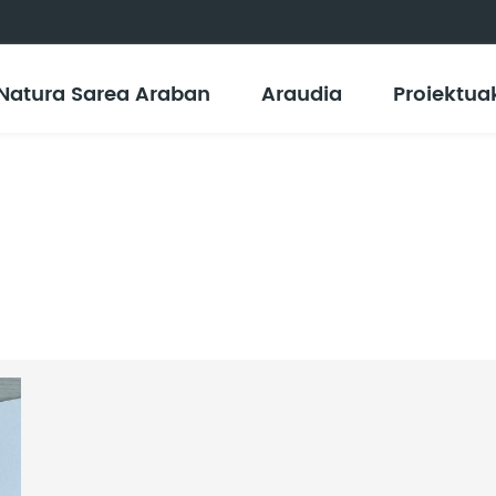
Natura Sarea Araban
Araudia
Proiektua