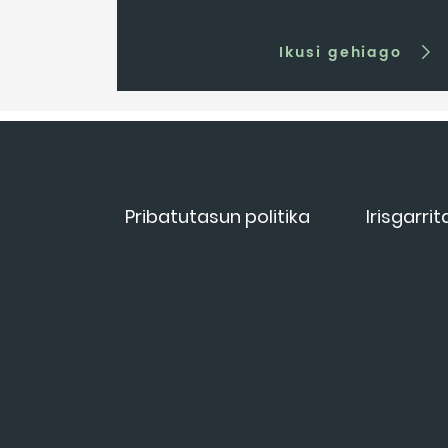
Ikusi gehiago
Pribatutasun politika
Irisgarri