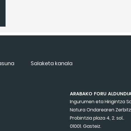
tasuna
Salaketa kanala
ARABAKO FORU ALDUNDI
Ingurumen eta Hirigintza Sa
Natura Ondarearen Zerbit
Probintzia plaza 4, 2. sol..
01001. Gasteiz.