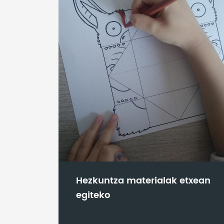
Hezkuntza materialak etxean
egiteko