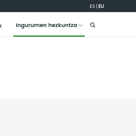
ES
|
EU
Ingurumen hezkuntza
k